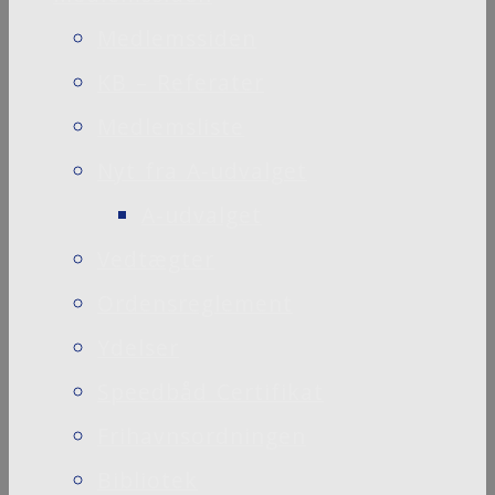
Medlemssiden
KB – Referater
Medlemsliste
Nyt fra A-udvalget
A-udvalget
Vedtægter
Ordensreglement
Ydelser
Speedbåd Certifikat
Frihavnsordningen
Bibliotek