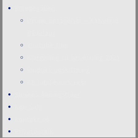
Billedegalleri
Drone optagelser – Kalvebod
Bådelaug
Youtube film
Klargøring til søsætning 2021
Vindues udskiftning
KB Jubilæum’s Fest
Slusens åbningstider
Køb Salg
Kontakt os
Privatpolitik