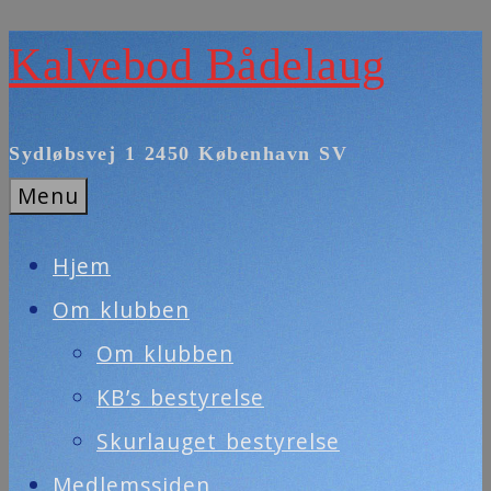
Skip
Kalvebod Bådelaug
to
content
Sydløbsvej 1 2450 København SV
Menu
Hjem
Om klubben
Om klubben
KB’s bestyrelse
Skurlauget bestyrelse
Medlemssiden