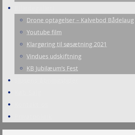
Billedegalleri
Drone optagelser – Kalvebod Bådelaug
Youtube film
Klargøring til søsætning 2021
Vindues udskiftning
KB Jubilæum’s Fest
Slusens åbningstider
Køb Salg
Kontakt os
Privatpolitik