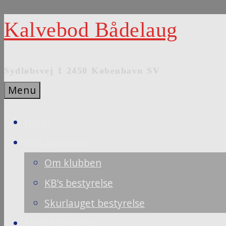
Skip
Kalvebod Bådelaug
to
content
Sydløbsvej 1 2450 København SV
Menu
Hjem
Om klubben
Om klubben
KB’s bestyrelse
Skurlauget bestyrelse
Medlemssiden