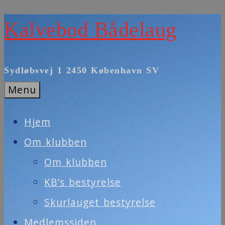
Skip
Kalvebod Bådelaug
to
content
Sydløbsvej 1 2450 København SV
Menu
Hjem
Om klubben
Om klubben
KB’s bestyrelse
Skurlauget bestyrelse
Medlemssiden