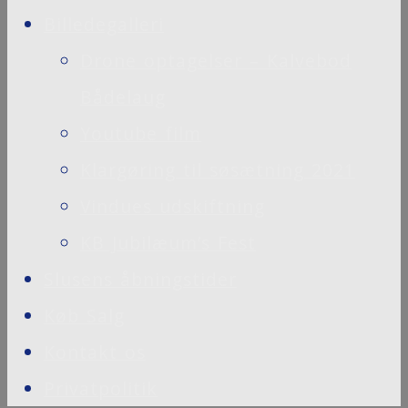
Billedegalleri
Drone optagelser – Kalvebod
Bådelaug
Youtube film
Klargøring til søsætning 2021
Vindues udskiftning
KB Jubilæum’s Fest
Slusens åbningstider
Køb Salg
Kontakt os
Privatpolitik