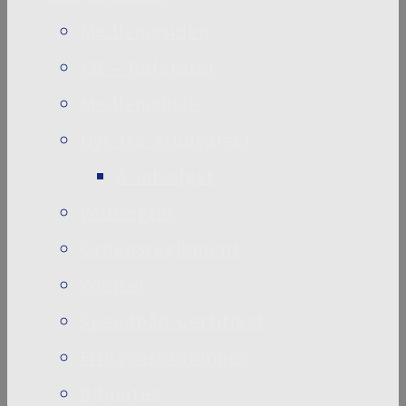
Medlemssiden
KB – Referater
Medlemsliste
Nyt fra A-udvalget
A-udvalget
Vedtægter
Ordensreglement
Ydelser
Speedbåd Certifikat
Frihavnsordningen
Bibliotek